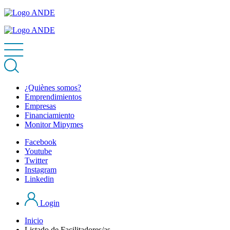
¿Quiènes somos?
Emprendimientos
Empresas
Financiamiento
Monitor Mipymes
Facebook
Youtube
Twitter
Instagram
Linkedin
Login
Inicio
Listado de Facilitadores/as