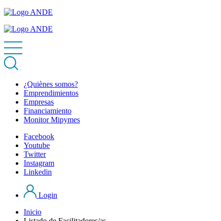
¿Quiènes somos?
Emprendimientos
Empresas
Financiamiento
Monitor Mipymes
Facebook
Youtube
Twitter
Instagram
Linkedin
Login
Inicio
Listado de Facilitadores/as