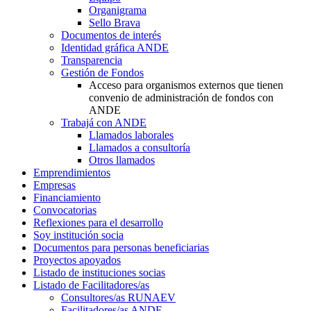
Organigrama
Sello Brava
Documentos de interés
Identidad gráfica ANDE
Transparencia
Gestión de Fondos
Acceso para organismos externos que tienen
convenio de administración de fondos con
ANDE
Trabajá con ANDE
Llamados laborales
Llamados a consultoría
Otros llamados
Emprendimientos
Empresas
Financiamiento
Convocatorias
Reflexiones para el desarrollo
Soy institución socia
Documentos para personas beneficiarias
Proyectos apoyados
Listado de instituciones socias
Listado de Facilitadores/as
Consultores/as RUNAEV
Facilitadores/as ANDE