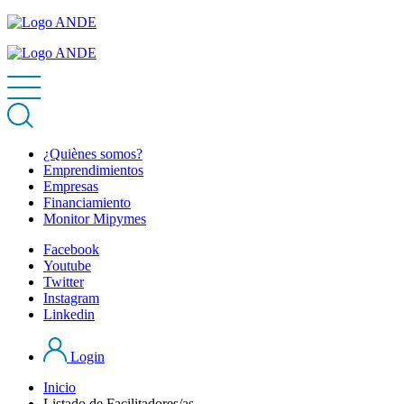
¿Quiènes somos?
Emprendimientos
Empresas
Financiamiento
Monitor Mipymes
Facebook
Youtube
Twitter
Instagram
Linkedin
Login
Inicio
Listado de Facilitadores/as