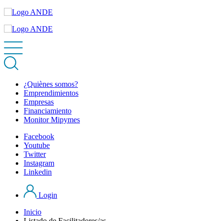
¿Quiènes somos?
Emprendimientos
Empresas
Financiamiento
Monitor Mipymes
Facebook
Youtube
Twitter
Instagram
Linkedin
Login
Inicio
Listado de Facilitadores/as