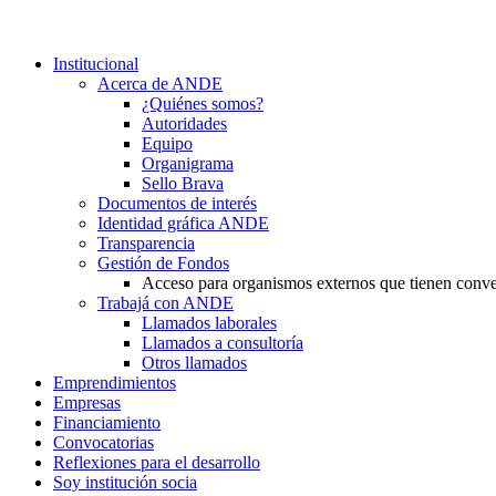
Institucional
Acerca de ANDE
¿Quiénes somos?
Autoridades
Equipo
Organigrama
Sello Brava
Documentos de interés
Identidad gráfica ANDE
Transparencia
Gestión de Fondos
Acceso para organismos externos que tienen conv
Trabajá con ANDE
Llamados laborales
Llamados a consultoría
Otros llamados
Emprendimientos
Empresas
Financiamiento
Convocatorias
Reflexiones para el desarrollo
Soy institución socia