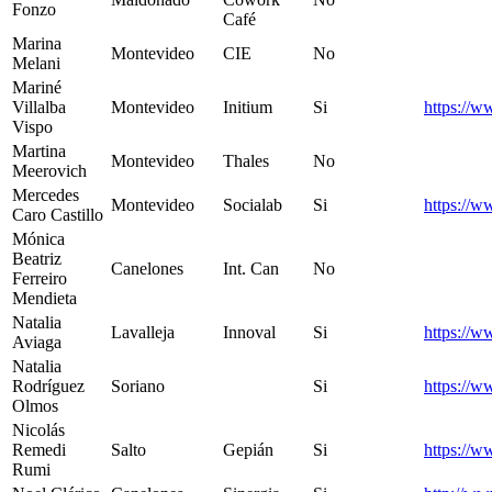
Fonzo
Café
Marina
Montevideo
CIE
No
Melani
Mariné
Villalba
Montevideo
Initium
Si
https://w
Vispo
Martina
Montevideo
Thales
No
Meerovich
Mercedes
Montevideo
Socialab
Si
https://w
Caro Castillo
Mónica
Beatriz
Canelones
Int. Can
No
Ferreiro
Mendieta
Natalia
Lavalleja
Innoval
Si
https://w
Aviaga
Natalia
Rodríguez
Soriano
Si
https://
Olmos
Nicolás
Remedi
Salto
Gepián
Si
https://
Rumi