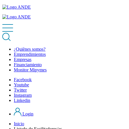
¿Quiènes somos?
Emprendimientos
Empresas
Financiamiento
Monitor Mipymes
Facebook
Youtube
Twitter
Instagram
Linkedin
Login
Inicio
Listado de Facilitadores/as