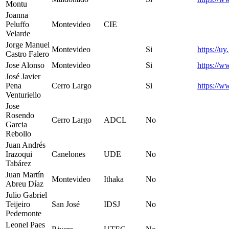
Montu
Joanna
Peluffo
Montevideo
CIE
Velarde
Jorge Manuel
Montevideo
Si
https://u
Castro Falero
Jose Alonso
Montevideo
Si
https://w
José Javier
Pena
Cerro Largo
Si
https://w
Venturiello
Jose
Rosendo
Cerro Largo
ADCL
No
Garcia
Rebollo
Juan Andrés
Irazoqui
Canelones
UDE
No
Tabárez
Juan Martín
Montevideo
Ithaka
No
Abreu Díaz
Julio Gabriel
Teijeiro
San José
IDSJ
No
Pedemonte
Leonel Paes