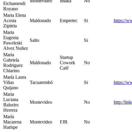
Montevideo
Ithaka
No
Etchamendi
Royano
Maria Elena
Acosta
Maldonado
Empretec
Si
https://
Zipitria
Maria
Eugenia
Salto
Si
Paweleski
Alvez Nuñez
Maria
Startup
Gabriela
Maldonado
Cowork
No
Rodriguez
Café
Chiarino
María Laura
Viñas
Tacuarembó
Si
https://
Quijano
Maria
Luciana
Montevideo
No
http://lin
Balseiro
Herrera
María
Macarena
Montevideo
FJR
No
Harispe