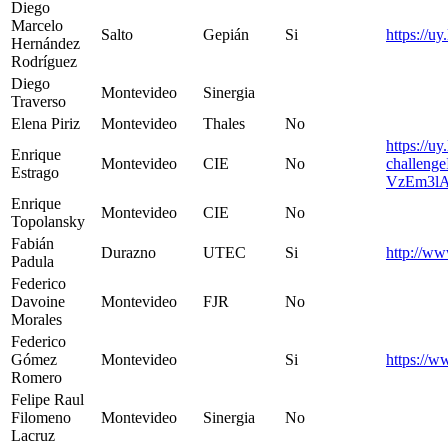
Diego
Marcelo
Salto
Gepián
Si
https://
Hernández
Rodríguez
Diego
Montevideo
Sinergia
Traverso
Elena Piriz
Montevideo
Thales
No
https://u
Enrique
Montevideo
CIE
No
challe
Estrago
VzEm3lA
Enrique
Montevideo
CIE
No
Topolansky
Fabián
Durazno
UTEC
Si
http://ww
Padula
Federico
Davoine
Montevideo
FJR
No
Morales
Federico
Gómez
Montevideo
Si
https://w
Romero
Felipe Raul
Filomeno
Montevideo
Sinergia
No
Lacruz