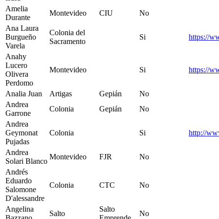
Amelia
Montevideo
CIU
No
Durante
Ana Laura
Colonia del
Burgueño
Si
https://
Sacramento
Varela
Anahy
Lucero
Montevideo
Si
https://
Olivera
Perdomo
Analia Juan
Artigas
Gepián
No
Andrea
Colonia
Gepián
No
Garrone
Andrea
Geymonat
Colonia
Si
http://ww
Pujadas
Andrea
Montevideo
FJR
No
Solari Blanco
Andrés
Eduardo
Colonia
CTC
No
Salomone
D'alessandre
Angelina
Salto
Salto
No
Bazzano
Emprende