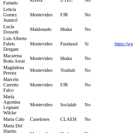
Rivera
UTEC
No
Furtado
Leticia
Gomez
Montevideo
FJR
No
Juanicó
Lucía
Maldonado
Ithaka
No
Dossetti
Luis Alberto
Fabris
Montevideo
Fundasol
Si
https://w
Dergam
Macarena
Montevideo
Ithaka
No
Botta Areal
Magdalena
Montevideo
Youhub
No
Pereira
Marcelo
Carretto
Montevideo
FJR
No
Falco
María
Agostina
Montevideo
Socialab
No
Legnani
Wilcke
Maria Calo
Canelones
CLAEH
No
Maria Del
Huerto