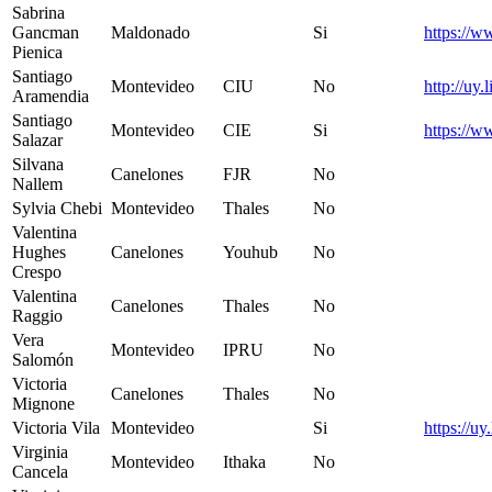
Sabrina
Gancman
Maldonado
Si
https://w
Pienica
Santiago
Montevideo
CIU
No
http://uy
Aramendia
Santiago
Montevideo
CIE
Si
https://w
Salazar
Silvana
Canelones
FJR
No
Nallem
Sylvia Chebi
Montevideo
Thales
No
Valentina
Hughes
Canelones
Youhub
No
Crespo
Valentina
Canelones
Thales
No
Raggio
Vera
Montevideo
IPRU
No
Salomón
Victoria
Canelones
Thales
No
Mignone
Victoria Vila
Montevideo
Si
https://uy
Virginia
Montevideo
Ithaka
No
Cancela