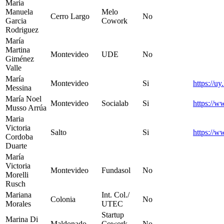
Maria
Manuela
Melo
Cerro Largo
No
Garcia
Cowork
Rodriguez
María
Martina
Montevideo
UDE
No
Giménez
Valle
María
Montevideo
Si
https://
Messina
María Noel
Montevideo
Socialab
Si
https://w
Musso Arrúa
Maria
Victoria
Salto
Si
https://w
Cordoba
Duarte
María
Victoria
Montevideo
Fundasol
No
Morelli
Rusch
Mariana
Int. Col./
Colonia
No
Morales
UTEC
Startup
Marina Di
Maldonado
Cowork
No