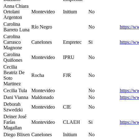
Anna Chiara
Ortolani
Montevideo
Initium
No
Argenton
Carolina
Río Negro
No
https://w
Barreto Luna
Carolina
Carrasco
Canelones
Empretec
Si
https://w
Magnone
Carolina
Montevideo
IPRU
No
Quiñones
Cecilia
Beatriz De
Rocha
FJR
No
Soto
Martinez
Cecilia Tula
Montevideo
No
https://w
Dani Vianna
Maldonado
No
https://w
Deborah
Montevideo
CIE
No
Szwedzki
Deiner José
Farías
Montevideo
CLAEH
Si
https://w
Magallan
Diego Blixen
Canelones
Initium
No