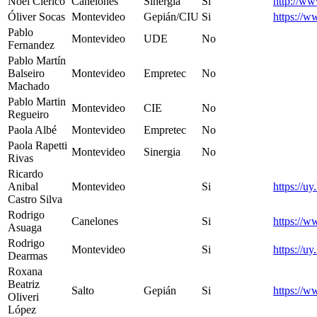
Noel Clérico
Canelones
Sinergia
Si
http://ww
Óliver Socas
Montevideo
Gepián/CIU
Si
https://w
Pablo
Montevideo
UDE
No
Fernandez
Pablo Martín
Balseiro
Montevideo
Empretec
No
Machado
Pablo Martin
Montevideo
CIE
No
Regueiro
Paola Albé
Montevideo
Empretec
No
Paola Rapetti
Montevideo
Sinergia
No
Rivas
Ricardo
Anibal
Montevideo
Si
https://u
Castro Silva
Rodrigo
Canelones
Si
https://w
Asuaga
Rodrigo
Montevideo
Si
https://u
Dearmas
Roxana
Beatriz
Salto
Gepián
Si
https://w
Oliveri
López