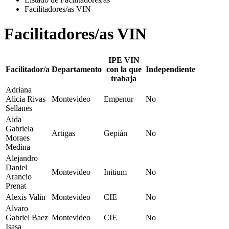
Facilitadores/as VIN
Facilitadores/as VIN
IPE VIN
Facilitador/a
Departamento
con la que
Independiente
trabaja
Adriana
Alicia Rivas
Montevideo
Empenur
No
Sellanes
Aida
Gabriela
Artigas
Gepián
No
Moraes
Medina
Alejandro
Daniel
Montevideo
Initium
No
Arancio
Prenat
Alexis Valin
Montevideo
CIE
No
Alvaro
Gabriel Baez
Montevideo
CIE
No
Isasa