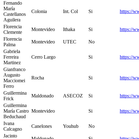
Fernando
María
Colonia
Int. Col
Si
https://w
Castellanos
Aguilera
Florencia
Montevideo
Ithaka
Si
https://w
Clemente
Florencia
Montevideo
UTEC
No
Palma
Gabriela
Ferreira
Cerro Largo
Si
https://w
Martinez
Gianfranco
Augusto
Rocha
Si
https://w
Macciomei
Ferro
Guillermina
Maldonado
ASECOZ
Si
https://w
Frick
Guillermina
María Castro
Montevideo
Si
https://
Beduchaud
Ivana
Canelones
Youhub
No
Calcagno
Jacinto
Maldonado
Si
https://w