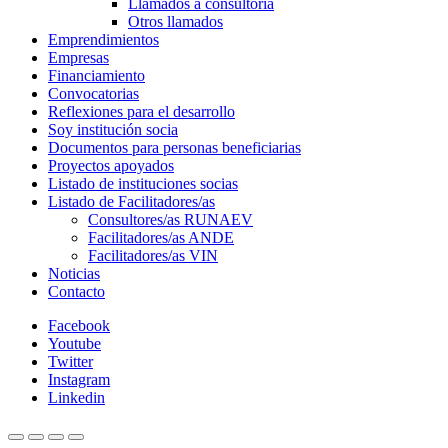
Llamados a consultoría
Otros llamados
Emprendimientos
Empresas
Financiamiento
Convocatorias
Reflexiones para el desarrollo
Soy institución socia
Documentos para personas beneficiarias
Proyectos apoyados
Listado de instituciones socias
Listado de Facilitadores/as
Consultores/as RUNAEV
Facilitadores/as ANDE
Facilitadores/as VIN
Noticias
Contacto
Facebook
Youtube
Twitter
Instagram
Linkedin