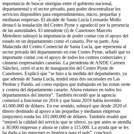
importancia de buscar sinergias entre el gobierno nacional,
departamental y el sector privado, para poder descentralizar los
servicios disponibles para emprendimientos, micro, pequeñas y
medianas empresas. El alcalde de Santa Lucía Leonardo Mollo
destacó la instalación del Centro Pyme y agradeció por la presencia
de las autoridades. El intendente (i) de Canelones Marcelo
Metediero subrayó la importancia de poder contar con el apoyo del
estado en un departamento como el canario. Por su parte, Ana
Malacrida del Centro Comercial de Santa Lucía, que representa al
sector privado del departamento en este Centro Pyme, señaló que es
importante contar con el apoyo de todos los centros comerciales y
cámaras empresariales canarias. La presidenta de ANDE Carmen
Sánchez, cerró el acto de inauguración del Centro Pyme de
Canelones. Explicó que "se hizo a la medida del departamento, ya
que además de Santa Lucía, tendrá otras dos sucursales en Las
Piedras y Pando, así como equipos que trabajarán en las zonas oeste
y costera del departamento canario. Ahora estamos en todos los
departamentos del interior". También recordó que la agencia
comenzó a funcionar en 2016 y que hasta 2019 había invertido
43.000.000 de dólares. En ese sentido, subrayó que desde 2020 el
dinero destinado al apoyo a las pequeñas y medianas empresas
(mipymes) ronda los 101.000.000 de dólares. También resaltó que
“mejoró la calidad del servicio que se ofrece, ya que antes se atendía
a 30.000 empresas y ahora se cubre a 115.000. La ayuda que se les
ha dado a las mipymes es histórica para el país”, concluyó.