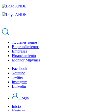
¿Quiènes somos?
Emprendimientos
Empresas
Financiamiento
Monitor Mipymes
Facebook
Youtube
Twitter
Instagram
Linkedin
Login
Inicio
Noticias