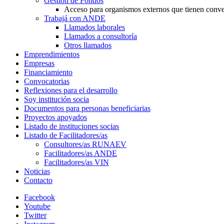
Gestión de Fondos
Acceso para organismos externos que tienen conv
Trabajá con ANDE
Llamados laborales
Llamados a consultoría
Otros llamados
Emprendimientos
Empresas
Financiamiento
Convocatorias
Reflexiones para el desarrollo
Soy institución socia
Documentos para personas beneficiarias
Proyectos apoyados
Listado de instituciones socias
Listado de Facilitadores/as
Consultores/as RUNAEV
Facilitadores/as ANDE
Facilitadores/as VIN
Noticias
Contacto
Facebook
Youtube
Twitter