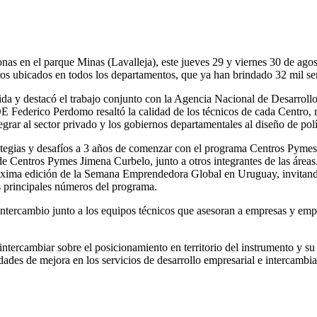
s en el parque Minas (Lavalleja), este jueves 29 y viernes 30 de agost
ros ubicados en todos los departamentos, que ya han brindado 32 mil se
enida y destacó el trabajo conjunto con la Agencia Nacional de Desarro
DE Federico Perdomo resaltó la calidad de los técnicos de cada Centr
grar al sector privado y los gobiernos departamentales al diseño de pol
tegias y desafíos a 3 años de comenzar con el programa Centros Pymes, 
e Centros Pymes Jimena Curbelo, junto a otros integrantes de las áreas.
ima edición de la Semana Emprendedora Global en Uruguay, invitando a
 principales números del programa.
e intercambio junto a los equipos técnicos que asesoran a empresas y emp
, intercambiar sobre el posicionamiento en territorio del instrumento y s
idades de mejora en los servicios de desarrollo empresarial e intercambia