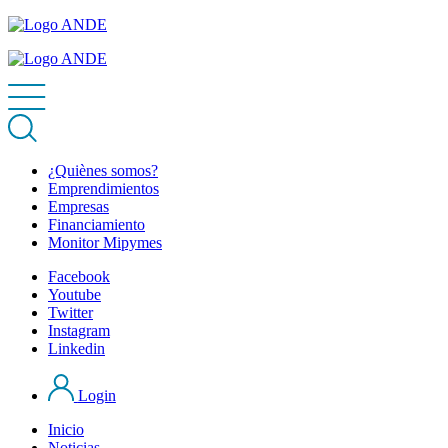
¿Quiènes somos?
Emprendimientos
Empresas
Financiamiento
Monitor Mipymes
Facebook
Youtube
Twitter
Instagram
Linkedin
Login
Inicio
Noticias