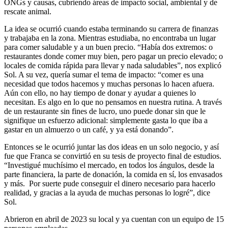
ONGs y causas, cubriendo áreas de impacto social, ambiental y de
rescate animal.
La idea se ocurrió cuando estaba terminando su carrera de finanzas
y trabajaba en la zona. Mientras estudiaba, no encontraba un lugar
para comer saludable y a un buen precio. “Había dos extremos: o
restaurantes donde comer muy bien, pero pagar un precio elevado; o
locales de comida rápida para llevar y nada saludables”, nos explicó
Sol. A su vez, quería sumar el tema de impacto: “comer es una
necesidad que todos hacemos y muchas personas lo hacen afuera.
Aún con ello, no hay tiempo de donar y ayudar a quienes lo
necesitan. Es algo en lo que no pensamos en nuestra rutina. A través
de un restaurante sin fines de lucro, uno puede donar sin que le
signifique un esfuerzo adicional: simplemente gasta lo que iba a
gastar en un almuerzo o un café, y ya está donando”.
Entonces se le ocurrió juntar las dos ideas en un solo negocio, y así
fue que Franca se convirtió en su tesis de proyecto final de estudios.
“Investigué muchísimo el mercado, en todos los ángulos, desde la
parte financiera, la parte de donación, la comida en sí, los envasados
y más. Por suerte pude conseguir el dinero necesario para hacerlo
realidad, y gracias a la ayuda de muchas personas lo logré”, dice
Sol.
Abrieron en abril de 2023 su local y ya cuentan con un equipo de 15