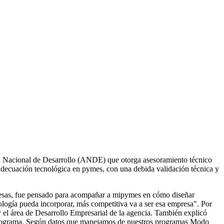
ia Nacional de Desarrollo (ANDE) que otorga asesoramiento técnico
e adecuación tecnológica en pymes, con una debida validación técnica y
resas, fue pensado para acompañar a mipymes en cómo diseñar
ología pueda incorporar, más competitiva va a ser esa empresa". Por
 el área de Desarrollo Empresarial de la agencia. También explicó
e programa. Según datos que manejamos de nuestros programas Modo