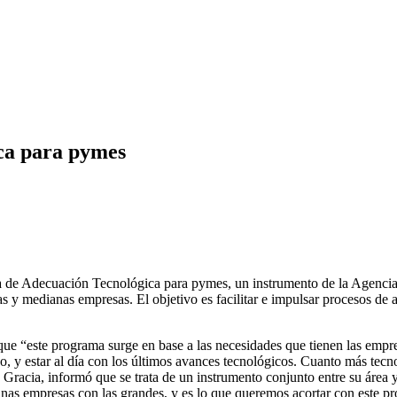
ca para pymes
ama de Adecuación Tecnológica para pymes, un instrumento de la Agenc
as y medianas empresas. El objetivo es facilitar e impulsar procesos d
e “este programa surge en base a las necesidades que tienen las emp
o, y estar al día con los últimos avances tecnológicos. Cuanto más tecn
racia, informó que se trata de un instrumento conjunto entre su área y
ianas empresas con las grandes, y es lo que queremos acortar con est