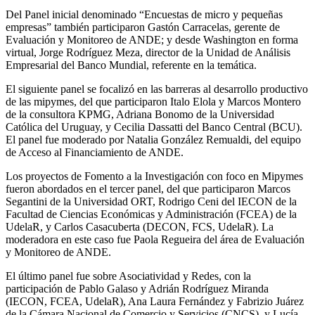
Del Panel inicial denominado “Encuestas de micro y pequeñas
empresas” también participaron Gastón Carracelas, gerente de
Evaluación y Monitoreo de ANDE; y desde Washington en forma
virtual, Jorge Rodríguez Meza, director de la Unidad de Análisis
Empresarial del Banco Mundial, referente en la temática.
El siguiente panel se focalizó en las barreras al desarrollo productivo
de las mipymes, del que participaron Italo Elola y Marcos Montero
de la consultora KPMG, Adriana Bonomo de la Universidad
Católica del Uruguay, y Cecilia Dassatti del Banco Central (BCU).
El panel fue moderado por Natalia González Remualdi, del equipo
de Acceso al Financiamiento de ANDE.
Los proyectos de Fomento a la Investigación con foco en Mipymes
fueron abordados en el tercer panel, del que participaron Marcos
Segantini de la Universidad ORT, Rodrigo Ceni del IECON de la
Facultad de Ciencias Económicas y Administración (FCEA) de la
UdelaR, y Carlos Casacuberta (DECON, FCS, UdelaR). La
moderadora en este caso fue Paola Regueira del área de Evaluación
y Monitoreo de ANDE.
El último panel fue sobre Asociatividad y Redes, con la
participación de Pablo Galaso y Adrián Rodríguez Miranda
(IECON, FCEA, UdelaR), Ana Laura Fernández y Fabrizio Juárez
de la Cámara Nacional de Comercio y Servicios (CNCS), y Lucía