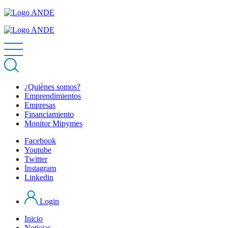
¿Quiènes somos?
Emprendimientos
Empresas
Financiamiento
Monitor Mipymes
Facebook
Youtube
Twitter
Instagram
Linkedin
Login
Inicio
Noticias