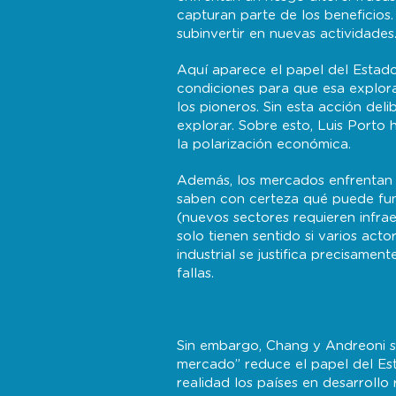
capturan parte de los beneficios
subinvertir en nuevas actividades
Aquí aparece el papel del Estad
condiciones para que esa explora
los pioneros. Sin esta acción de
explorar. Sobre esto, Luis Porto 
la polarización económica.
Además, los mercados enfrentan f
saben con certeza qué puede func
(nuevos sectores requieren infra
solo tienen sentido si varios act
industrial se justifica precisame
fallas.
Sin embargo, Chang y Andreoni so
mercado” reduce el papel del Es
realidad los países en desarrollo 