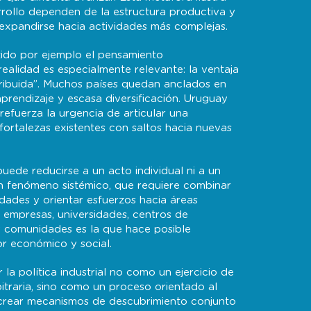
rollo dependen de la estructura productiva y
expandirse hacia actividades más complejas.
tido por ejemplo el pensamiento
 realidad es especialmente relevante: la ventaja
tribuida”. Muchos países quedan anclados en
rendizaje y escasa diversificación. Uruguay
 refuerza la urgencia de articular una
fortalezas existentes con saltos hacia nuevas
uede reducirse a un acto individual ni a un
n fenómeno sistémico, que requiere combinar
idades y orientar esfuerzos hacia áreas
e empresas, universidades, centros de
 y comunidades es la que hace posible
r económico y social.
 la política industrial no como un ejercicio de
itraria, sino como un proceso orientado al
s crear mecanismos de descubrimiento conjunto