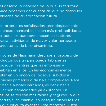
l desarrollo depende de lo que un territorio
Space podemos dar cuenta de que no todos los
idades de diversificación futura.
 en productos sofisticados, tecnológicamente
de encadenamientos, tienen más probabilidades
bio, aquellos que permanecen en sectores
hacia actividades de mayor valor agregado
ayectorias de bajo dinamismo.
árboles de Hausmann describe el proceso de
roductos que un país puede fabricar se
bosque, mientras que las empresas y
abitan en ellos. En las economías menos
star en un rincón del bosque, subidos a
 bienes primarios o de baja complejidad. Para
 hacia árboles cercanos, es decir, hacia
vechen capacidades ya existentes. En
 los saltos son más fáciles y seguros, lo que
rendizaje; en cambio, en bosques dispersos los
o que dificulta avanzar. Esta metáfora ilustra