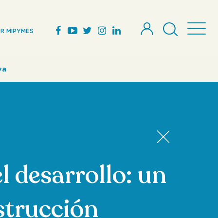
R MIPYMES
va
l desarrollo: un
strucción