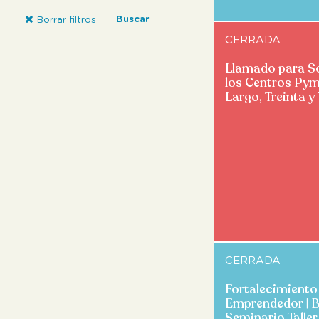
Buscar
Borrar filtros
CERRADA
Llamado para So
los Centros Pym
Largo, Treinta y
CERRADA
Fortalecimiento
Emprendedor | B
Seminario Talle