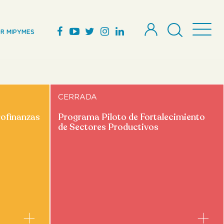
R MIPYMES
CERRADA
rofinanzas
Programa Piloto de Fortalecimiento
de Sectores Productivos