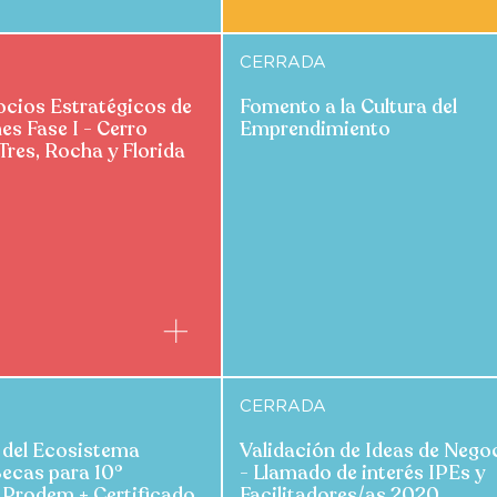
CERRADA
cios Estratégicos de
Fomento a la Cultura del
es Fase I - Cerro
Emprendimiento
 Tres, Rocha y Florida
CERRADA
 del Ecosistema
Validación de Ideas de Nego
ecas para 10°
- Llamado de interés IPEs y
r Prodem + Certificado
Facilitadores/as 2020