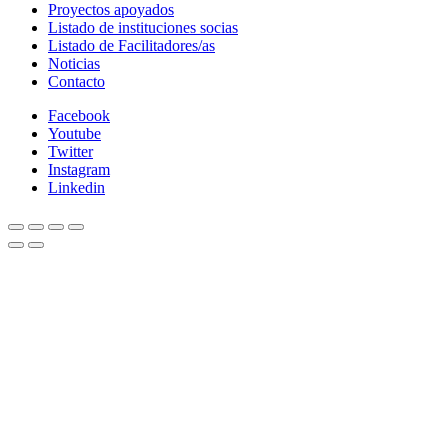
Proyectos apoyados
Identidad gráfica ANDE
Listado de instituciones socias
Transparencia
Listado de Facilitadores/as
Gestión de Fondos
Noticias
Consultores/as RUNAEV
Acceso para organismos externos que tienen
Contacto
Facilitadores/as ANDE
convenio de administración de fondos con
Facilitadores/as VIN
ANDE
Facebook
Trabajá con ANDE
Youtube
Llamados laborales
Twitter
Llamados a consultoría
Instagram
Otros llamados
Linkedin