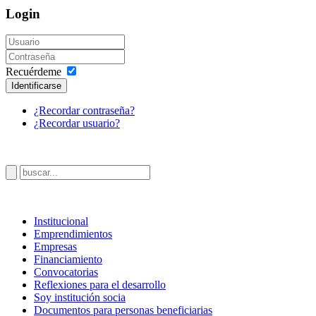
Login
Recuérdeme
Identificarse
¿Recordar contraseña?
¿Recordar usuario?
Institucional
Emprendimientos
Acerca de ANDE
Empresas
¿Quiénes somos?
Financiamiento
Autoridades
Convocatorias
Equipo
Reflexiones para el desarrollo
Organigrama
Soy institución socia
Sello Brava
Documentos para personas beneficiarias
Documentos de interés