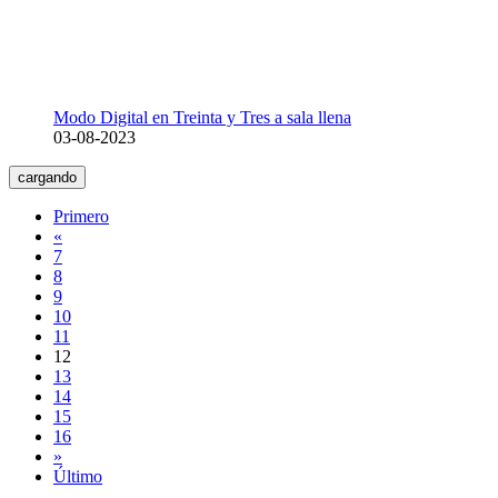
Modo Digital en Treinta y Tres a sala llena
03-08-2023
cargando
Primero
«
7
8
9
10
11
12
13
14
15
16
»
Último