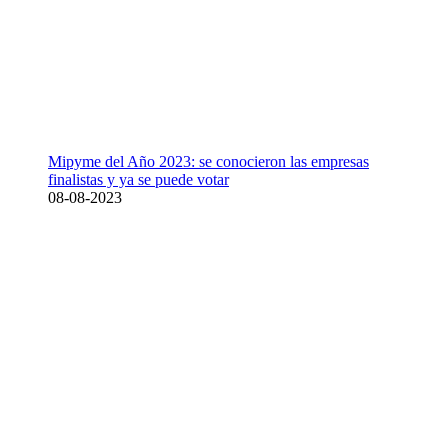
Mipyme del Año 2023: se conocieron las empresas
finalistas y ya se puede votar
08-08-2023